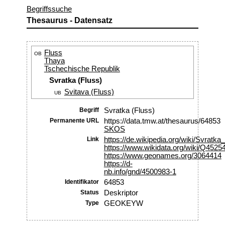
Begriffssuche
Thesaurus - Datensatz
Fluss
OB
Thaya
Tschechische Republik
Svratka (Fluss)
Svitava (Fluss)
UB
Begriff
Svratka (Fluss)
Permanente URL
https://data.tmw.at/thesaurus/64853
SKOS
Link
https://de.wikipedia.org/wiki/Svratka
https://www.wikidata.org/wiki/Q4525
https://www.geonames.org/3064414
https://d-
nb.info/gnd/4500983-1
Identifikator
64853
Status
Deskriptor
Type
GEOKEYW