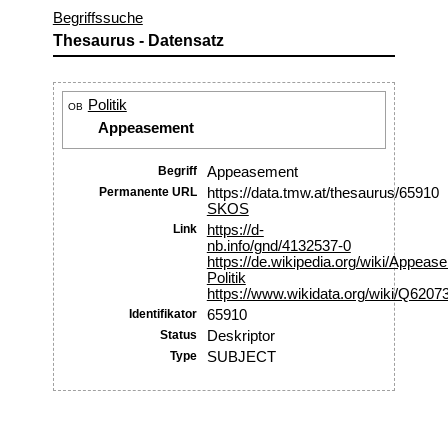
Begriffssuche
Thesaurus - Datensatz
Politik
OB
Appeasement
Begriff
Appeasement
Permanente URL
https://data.tmw.at/thesaurus/65910
SKOS
Link
https://d-
nb.info/gnd/4132537-0
https://de.wikipedia.org/wiki/Appeas
Politik
https://www.wikidata.org/wiki/Q6207
Identifikator
65910
Status
Deskriptor
Type
SUBJECT